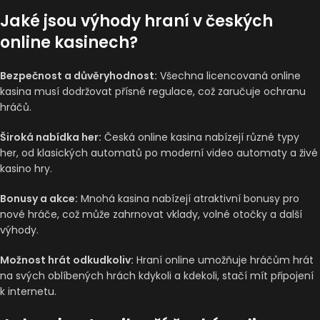
Jaké jsou výhody hraní v českých
online kasinech?
Bezpečnost a důvěryhodnost:
Všechna licencovaná online
kasina musí dodržovat přísné regulace, což zaručuje ochranu
hráčů.
Široká nabídka her:
Česká online kasina nabízejí různé typy
her, od klasických automatů po moderní video automaty a živé
kasino hry.
Bonusy a akce:
Mnohá kasina nabízejí atraktivní bonusy pro
nové hráče, což může zahrnovat vklady, volné otočky a další
výhody.
Možnost hrát odkudkoliv:
Hraní online umožňuje hráčům hrát
na svých oblíbených hrách kdykoli a kdekoli, stačí mít připojení
k internetu.