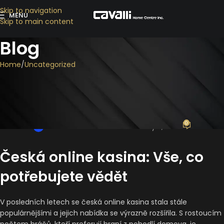
Skip to navigation
MENU
Skip to main content
Blog
Home
Uncategorized
UNCATEGORIZED
Česká online kasina: Vše, co
potřebujete vědět
0
Raadwindeal Admin
On February 5, 2026
Česká online kasina: Vše, co
potřebujete vědět
V posledních letech se česká online kasina stala stále
populárnějšími a jejich nabídka se výrazně rozšířila. S rostoucím