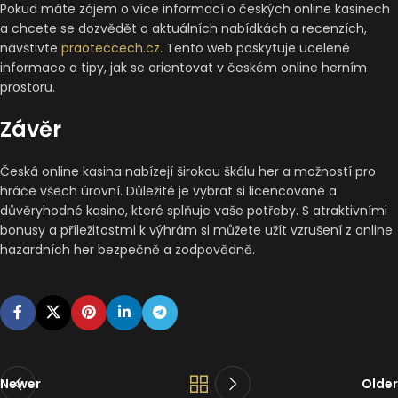
Pokud máte zájem o více informací o českých online kasinech
a chcete se dozvědět o aktuálních nabídkách a recenzích,
navštivte
praoteccech.cz
. Tento web poskytuje ucelené
informace a tipy, jak se orientovat v českém online herním
prostoru.
Závěr
Česká online kasina nabízejí širokou škálu her a možností pro
hráče všech úrovní. Důležité je vybrat si licencované a
důvěryhodné kasino, které splňuje vaše potřeby. S atraktivními
bonusy a příležitostmi k výhrám si můžete užít vzrušení z online
hazardních her bezpečně a zodpovědně.
Newer
Older