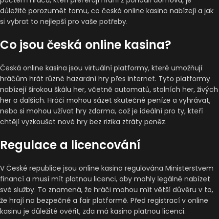
počtem hráčů, kteří preferují hraní z pohodlí domova, je
důležité porozumět tomu, co česká online kasina nabízejí a jak
si vybrat to nejlepší pro vaše potřeby.
Co jsou česká online kasina?
Česká online kasina jsou virtuální platformy, které umožňují
hráčům hrát různé hazardní hry přes internet. Tyto platformy
nabízejí širokou škálu her, včetně automatů, stolních her, živých
her a dalších. Hráči mohou sázet skutečné peníze a vyhrávat,
nebo si mohou užívat hry zdarma, což je ideální pro ty, kteří
chtějí vyzkoušet nové hry bez rizika ztráty peněz.
Regulace a licencování
V České republice jsou online kasina regulována Ministerstvem
financí a musí mít platnou licenci, aby mohly legálně nabízet
své služby. To znamená, že hráči mohou mít větší důvěru v to,
že hrají na bezpečné a fair platformě. Před registrací v online
kasinu je důležité ověřit, zda má kasino platnou licenci.