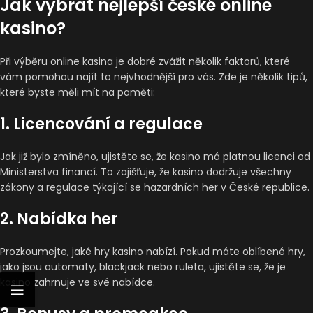
Jak vybrat nejlepší české online
kasino?
Při výběru online kasina je dobré zvážit několik faktorů, které
vám pomohou najít to nejvhodnější pro vás. Zde je několik tipů,
které byste měli mít na paměti:
1. Licencování a regulace
Jak již bylo zmíněno, ujistěte se, že kasino má platnou licenci od
Ministerstva financí. To zajišťuje, že kasino dodržuje všechny
zákony a regulace týkající se hazardních her v České republice.
2. Nabídka her
Prozkoumejte, jaké hry kasino nabízí. Pokud máte oblíbené hry,
jako jsou automaty, blackjack nebo ruleta, ujistěte se, že je
kasino zahrnuje ve své nabídce.