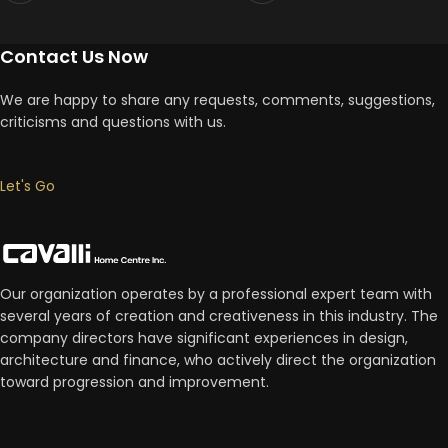
Contact Us Now
We are happy to share any requests, comments, suggestions,
criticisms and questions with us.
Let's Go
Our organization operates by a professional expert team with
several years of creation and creativeness in this industry. The
company directors have significant experiences in design,
architecture and finance, who actively direct the organization
toward progression and improvement.