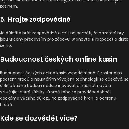
zajímá. Můžete začít s automaty, stolními hrami nebo živým
kasinem.
5. Hrajte zodpovědně
Je důležité hrát zodpovědně a mít na paměti, že hazardní hry
jsou určeny především pro zábavu. Stanovte si rozpočet a držte
se ho.
Budoucnost českých online kasin
Budoucnost českých online kasin vypadá slibně. S rostoucím
počtem hráčů a neustálým vývojem technologií se očekává, že
online kasina budou i nadále inovovat a nabízet nové a
vzrušující herní zážitky. Kromě toho se pravděpodobně
dočkáme většího důrazu na zodpovědné hraní a ochranu
hráčů.
Kde se dozvědět více?